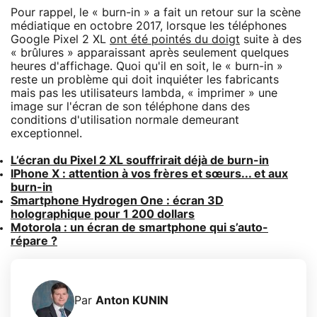
Pour rappel, le « burn-in » a fait un retour sur la scène
médiatique en octobre 2017, lorsque les téléphones
Google Pixel 2 XL
ont été pointés du doigt
suite à des
« brûlures » apparaissant après seulement quelques
heures d'affichage. Quoi qu'il en soit, le « burn-in »
reste un problème qui doit inquiéter les fabricants
mais pas les utilisateurs lambda, « imprimer » une
image sur l'écran de son téléphone dans des
conditions d'utilisation normale demeurant
exceptionnel.
L’écran du Pixel 2 XL souffrirait déjà de burn-in
IPhone X : attention à vos frères et sœurs... et aux
burn-in
Smartphone Hydrogen One : écran 3D
holographique pour 1 200 dollars
Motorola : un écran de smartphone qui s’auto-
répare ?
Par
Anton KUNIN