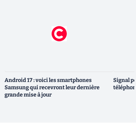
Android 17 : voici les smartphones
Signal p
Samsung qui recevront leur dernière
téléphon
grande mise à jour