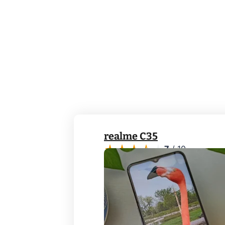
realme C35
7
/
10