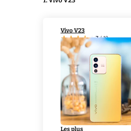
1. Vivo V23
Vivo V23
7
/
10
Les plus