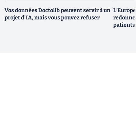
Vos données Doctolib peuvent servir à un
L’Europe
projet d'IA, mais vous pouvez refuser
redonner
patients