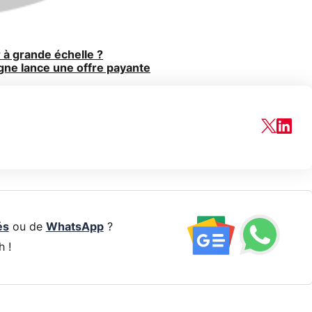
 à grande échelle ?
igne lance une offre payante
és
ou de
WhatsApp
?
h !