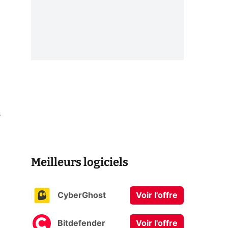
s
Meilleurs logiciels
CyberGhost
Voir l'offre
Bitdefender
Voir l'offre