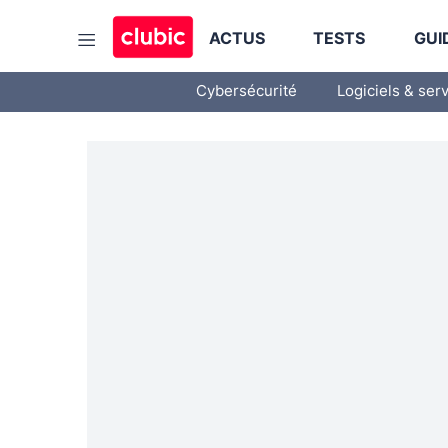
ACTUS
TESTS
GUI
Cybersécurité
Logiciels & ser