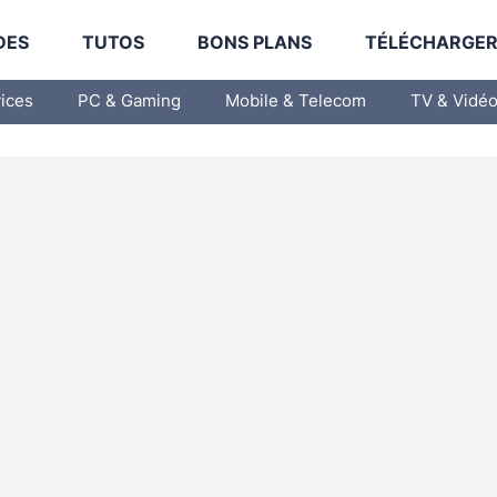
DES
TUTOS
BONS PLANS
TÉLÉCHARGE
vices
PC & Gaming
Mobile & Telecom
TV & Vidé