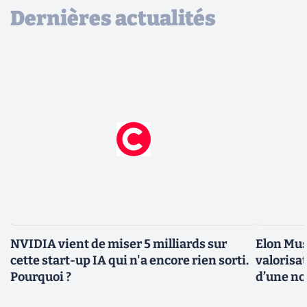
Dernières actualités
NVIDIA vient de miser 5 milliards sur
Elon Mus
cette start-up IA qui n'a encore rien sorti.
valorisat
Pourquoi ?
d’une no