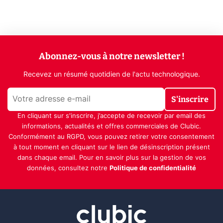
Abonnez-vous à notre newsletter !
Recevez un résumé quotidien de l'actu technologique.
S'inscrire
En cliquant sur s'inscrire, j’accepte de recevoir par email des
informations, actualités et offres commerciales de Clubic.
Conformément au RGPD, vous pouvez retirer votre consentement
à tout moment en cliquant sur le lien de désinscription présent
dans chaque email. Pour en savoir plus sur la gestion de vos
données, consultez notre
Politique de confidentialité