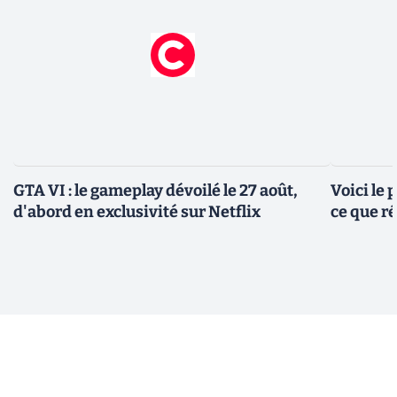
GTA VI : le gameplay dévoilé le 27 août,
Voici le
d'abord en exclusivité sur Netflix
ce que r