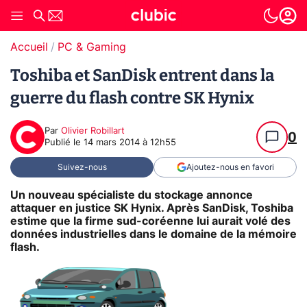
Accueil
PC & Gaming
Toshiba et SanDisk entrent dans la
guerre du flash contre SK Hynix
Par
Olivier Robillart
0
Publié le
14 mars 2014 à 12h55
Suivez-nous
Ajoutez-nous en favori
Un nouveau spécialiste du stockage annonce
attaquer en justice SK Hynix. Après SanDisk, Toshiba
estime que la firme sud-coréenne lui aurait volé des
données industrielles dans le domaine de la mémoire
flash.