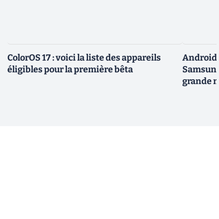
ColorOS 17 : voici la liste des appareils
Android 
éligibles pour la première bêta
Samsung 
grande m