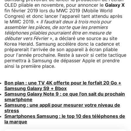
OLED pliable en novembre, pour annoncer le
Galaxy X
fin février 2019 lors du MWC 2019 (Mobile World
Congres) et donc lancer l'appareil tant attendu après
le MWC 2019. «
Il faudrait deux à trois mois pour
assembler les pièces, de sorte que les premiers
téléphones pliables pourraient être en mesure de
débuter vers Février
», a déclaré une source au site
Korea Herald. Samsung accélère donc la cadence et
préparerait l'arrivée de son appareil à écran pliable
pour l'année prochaine. Reste à savoir si cette tactique
permettra à Samsung de dépasser Apple et prendre
ainsi la première place.
Bon plan : une TV 4K offerte pour le forfait 20 Go +
Samsung Galaxy S9 + Bbox
Samsung Galaxy Note 9 : ce que l'on sait du prochain
smartphone
Samsung : une appli pour mesurer votre niveau de
stress
Smartphones Samsung : le top 10 des téléphones de
la marque