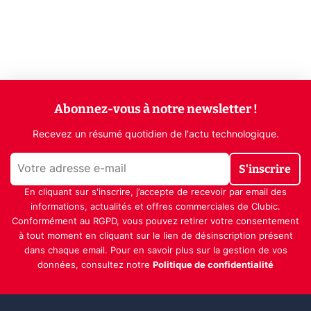
Abonnez-vous à notre newsletter !
Recevez un résumé quotidien de l'actu technologique.
S'inscrire
En cliquant sur s'inscrire, j’accepte de recevoir par email des
informations, actualités et offres commerciales de Clubic.
Conformément au RGPD, vous pouvez retirer votre consentement
à tout moment en cliquant sur le lien de désinscription présent
dans chaque email. Pour en savoir plus sur la gestion de vos
données, consultez notre
Politique de confidentialité