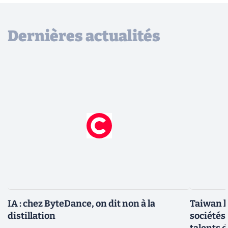
Dernières actualités
IA : chez ByteDance, on dit non à la
Taiwan l
distillation
sociétés
talents d