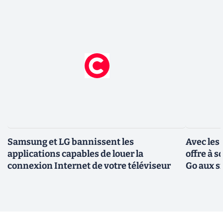
Samsung et LG bannissent les
Avec les
applications capables de louer la
offre à 
connexion Internet de votre téléviseur
Go aux s