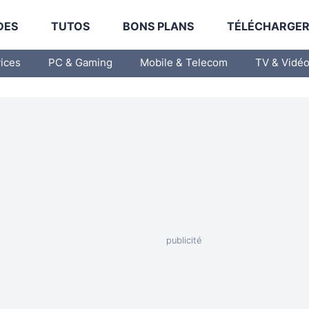
DES
TUTOS
BONS PLANS
TÉLÉCHARGE
vices
PC & Gaming
Mobile & Telecom
TV & Vidé