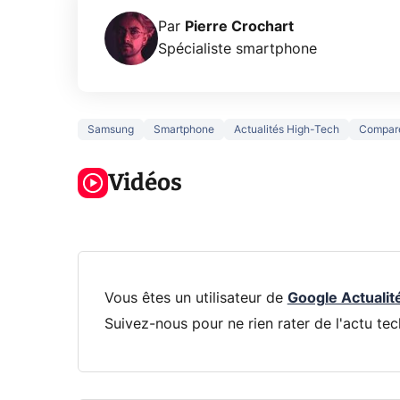
Par
Pierre Crochart
Spécialiste smartphone
Samsung
Smartphone
Actualités High-Tech
Compar
5 générations
Ce que vous
de jeux dans
ne savez sur
Googl
la prochaine
Vidéos
la navigation
son Pi
Xbox !
privée !
Pro
Vous êtes un utilisateur de
Google Actualit
Suivez-nous pour ne rien rater de l'actu tec