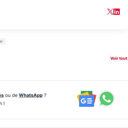
150€
er
xAI attaque la
remboursés
Starli
e tease
loi anti-
sur votre
Amazo
xel 11
dénudement
nouveau
guerr
Voir tout
par IA
smartphone ?
résea
és
ou de
WhatsApp
?
h !