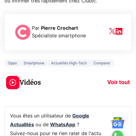
ou infirmer très rapidement chez Clubic.
Par
Pierre Crochart
Spécialiste smartphone
Oppo
Smartphone
Actualités High-Tech
Comparer
3 écrans en 1 pour
5 générations
319€ ? Voici L'AOC
jeux dans la
Vidéos
CQ32G4ZA !
prochaine Xbo
Voir tout
Vous êtes un utilisateur de
Google
Actualités
ou de
WhatsApp
?
Suivez-nous pour ne rien rater de l'actu