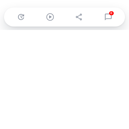
0
Abonnez-vous à notre newsletter !
Recevez un résumé quotidien de l'actu technologique.
S'inscrire
En cliquant sur s'inscrire, j’accepte de recevoir par email des
informations, actualités et offres commerciales de Clubic.
Conformément au RGPD, vous pouvez retirer votre consentement
à tout moment en cliquant sur le lien de désinscription présent
dans chaque email. Pour en savoir plus sur la gestion de vos
données, consultez notre
Politique de confidentialité