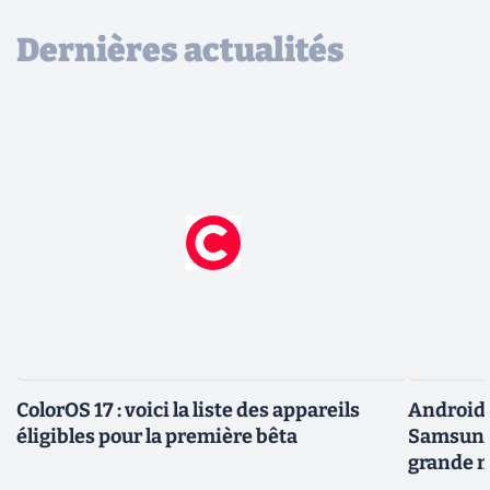
Dernières actualités
ColorOS 17 : voici la liste des appareils
Android 
éligibles pour la première bêta
Samsung 
grande m