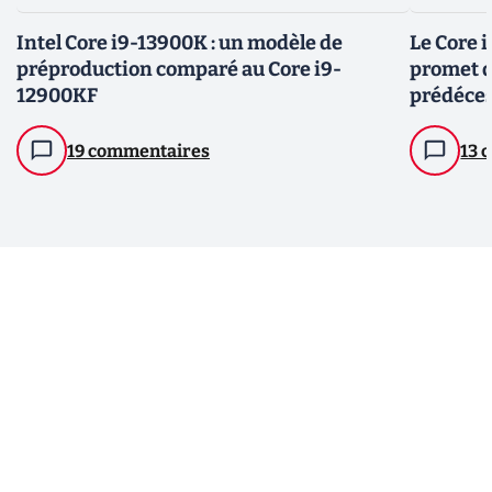
Intel Core i9-13900K : un modèle de
Le Core i
préproduction comparé au Core i9-
promet d
12900KF
prédéces
19 commentaires
13 