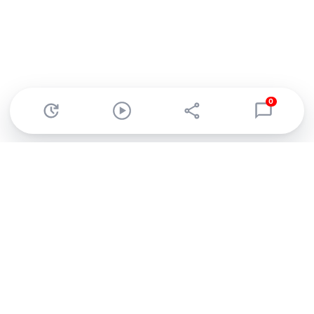
0
Abonnez-vous à notre newsletter !
Recevez un résumé quotidien de l'actu technologique.
S'inscrire
En cliquant sur s'inscrire, j’accepte de recevoir par email des
informations, actualités et offres commerciales de Clubic.