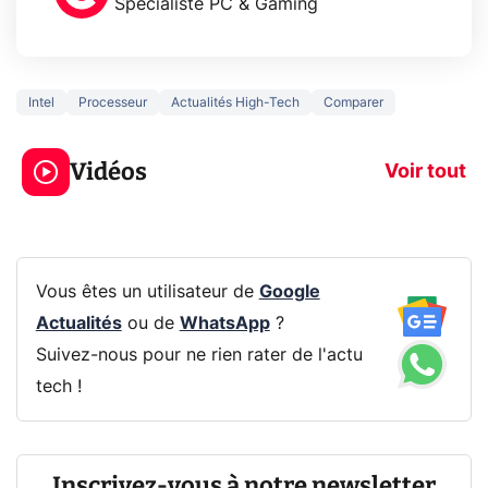
Spécialiste PC & Gaming
Intel
Processeur
Actualités High-Tech
Comparer
3 écrans en 1 pour
5 générations
319€ ? Voici L'AOC
jeux dans la
Vidéos
CQ32G4ZA !
prochaine Xbo
Voir tout
Vous êtes un utilisateur de
Google
Actualités
ou de
WhatsApp
?
Suivez-nous pour ne rien rater de l'actu
tech !
Inscrivez-vous à notre newsletter