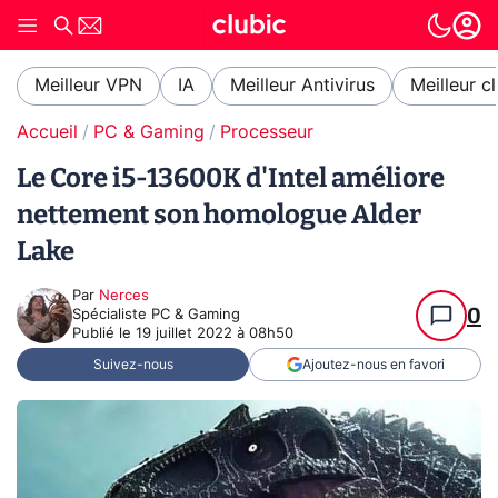
Meilleur VPN
IA
Meilleur Antivirus
Meilleur c
Accueil
PC & Gaming
Processeur
Le Core i5-13600K d'Intel améliore
nettement son homologue Alder
Lake
Par
Nerces
0
Spécialiste PC & Gaming
Publié le
19 juillet 2022 à 08h50
Suivez-nous
Ajoutez-nous en favori