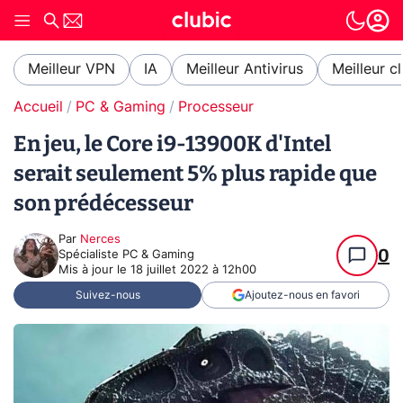
Meilleur VPN
IA
Meilleur Antivirus
Meilleur c
Accueil
PC & Gaming
Processeur
En jeu, le Core i9-13900K d'Intel
serait seulement 5% plus rapide que
son prédécesseur
Par
Nerces
0
Spécialiste PC & Gaming
Mis à jour le
18 juillet 2022 à 12h00
Suivez-nous
Ajoutez-nous en favori