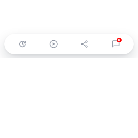
0
Abonnez-vous à notre newsletter !
Recevez un résumé quotidien de l'actu technologique.
S'inscrire
En cliquant sur s'inscrire, j’accepte de recevoir par email des
informations, actualités et offres commerciales de Clubic.
Conformément au RGPD, vous pouvez retirer votre consentement