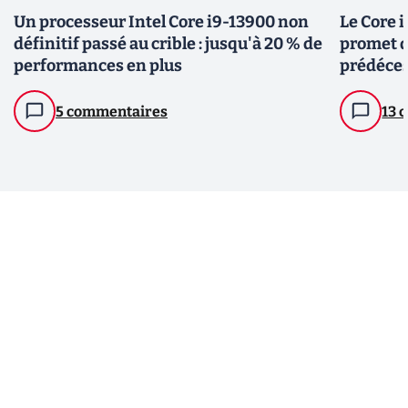
Un processeur Intel Core i9-13900 non
Le Core i
définitif passé au crible : jusqu'à 20 % de
promet d
performances en plus
prédéces
5 commentaires
13 