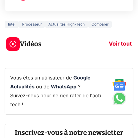
Intel
Processeur
Actualités High-Tech
Comparer
3 écrans en 1 pour
5 générations
319€ ? Voici L'AOC
jeux dans la
Vidéos
CQ32G4ZA !
prochaine Xbo
Voir tout
Vous êtes un utilisateur de
Google
Actualités
ou de
WhatsApp
?
Suivez-nous pour ne rien rater de l'actu
tech !
Inscrivez-vous à notre newsletter