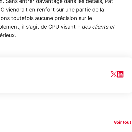
. Sans entrer davantage dans les détails, Pat
 viendrait en renfort sur une partie de la
ns toutefois aucune précision sur le
ement, il s'agit de CPU visant «
des clients et
érieux.
150€
xAI attaque la
remboursés
Starli
e tease
loi anti-
sur votre
Amazo
xel 11
dénudement
nouveau
guerr
Voir tout
par IA
smartphone ?
résea