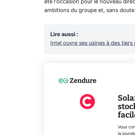
été l'occasion pour le nouveau direct
ambitions du groupe et, sans doute,
Lire aussi
:
Intel ouvre ses usines à des tier
Zendure
Sola
stoc
faci
Vous con
la journ