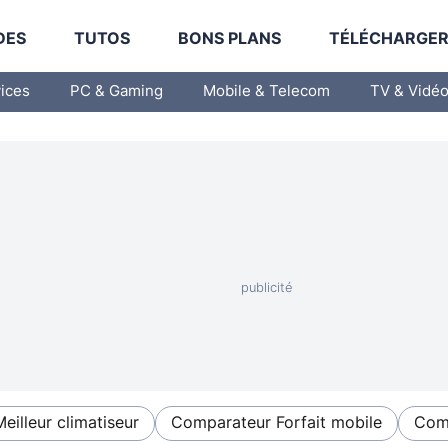
DES
TUTOS
BONS PLANS
TÉLÉCHARGE
vices
PC & Gaming
Mobile & Telecom
TV & Vidé
Meilleur climatiseur
Comparateur Forfait mobile
Comp