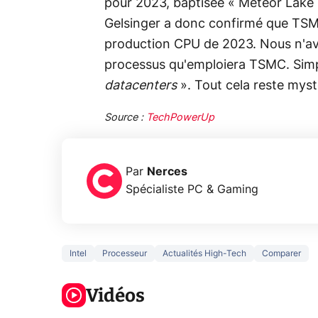
pour 2023, baptisée « Meteor Lake »
Gelsinger a donc confirmé que TSMC
production CPU de 2023. Nous n'avo
processus qu'emploiera TSMC. Simpl
datacenters
». Tout cela reste myst
Source :
TechPowerUp
Par
Nerces
Spécialiste PC & Gaming
Intel
Processeur
Actualités High-Tech
Comparer
5 générations
Ce que vous
de jeux dans
ne savez sur
Googl
la prochaine
Vidéos
la navigation
son Pi
Xbox !
privée !
Pro