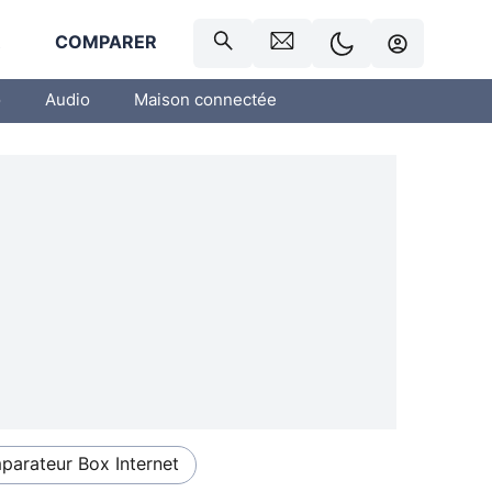
R
COMPARER
o
Audio
Maison connectée
arateur Box Internet