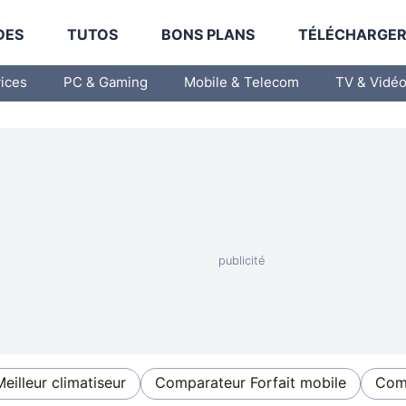
DES
TUTOS
BONS PLANS
TÉLÉCHARGE
vices
PC & Gaming
Mobile & Telecom
TV & Vidé
Meilleur climatiseur
Comparateur Forfait mobile
Comp