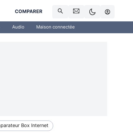
R
COMPARER
o
Audio
Maison connectée
arateur Box Internet