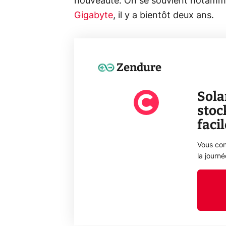
nouveauté. On se souvient notamme
Gigabyte
, il y a bientôt deux ans.
Zendure
Sola
stoc
faci
Vous con
la journ