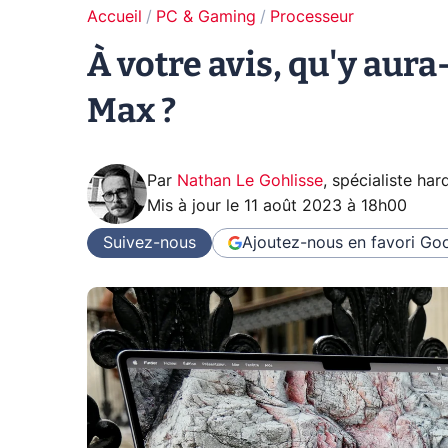
Accueil
PC & Gaming
Processeur
À votre avis, qu'y aura
Max ?
Par
Nathan Le Gohlisse
,
spécialiste ha
Mis à jour le
11 août 2023 à 18h00
Suivez-nous
Ajoutez-nous en favori
Goo