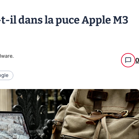
-t-il dans la puce Apple M3
rdware
.
gle