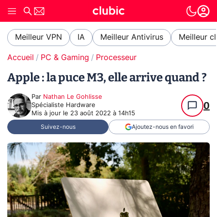
Meilleur VPN
IA
Meilleur Antivirus
Meilleur c
Accueil
PC & Gaming
Processeur
Apple : la puce M3, elle arrive quand ?
Par
Nathan Le Gohlisse
0
Spécialiste Hardware
Mis à jour le
23 août 2022 à 14h15
Suivez-nous
Ajoutez-nous en favori