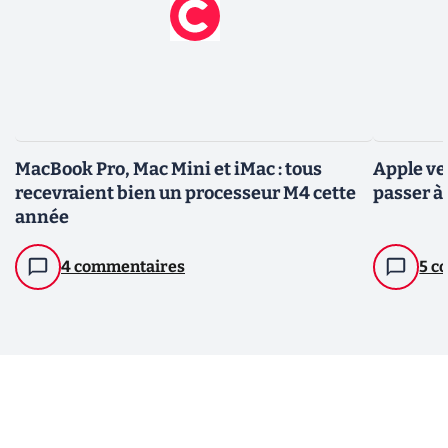
MacBook Pro, Mac Mini et iMac : tous
Apple ve
recevraient bien un processeur M4 cette
passer à
année
4 commentaires
5 c