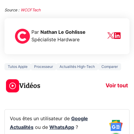
Source :
WCCFTech
Par
Nathan Le Gohlisse
Spécialiste Hardware
Tutos Apple
Processeur
Actualités High-Tech
Comparer
3 écrans en 1 pour
5 générations
319€ ? Voici L'AOC
jeux dans la
Vidéos
CQ32G4ZA !
prochaine Xbo
Voir tout
Vous êtes un utilisateur de
Google
Actualités
ou de
WhatsApp
?