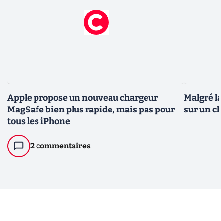
Apple propose un nouveau chargeur
Malgré l
MagSafe bien plus rapide, mais pas pour
sur un c
tous les iPhone
2 commentaires