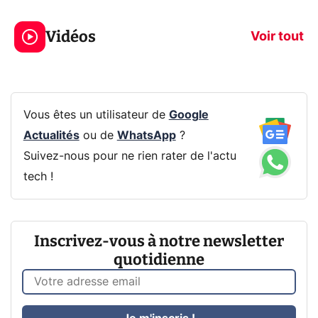
3 écrans en 1 pour
5 générations
319€ ? Voici L'AOC
jeux dans la
Vidéos
CQ32G4ZA !
prochaine Xbo
Voir tout
Vous êtes un utilisateur de
Google
Actualités
ou de
WhatsApp
?
Suivez-nous pour ne rien rater de l'actu
tech !
Inscrivez-vous à notre newsletter
quotidienne