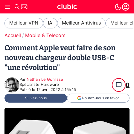
Meilleur VPN
IA
Meilleur Antivirus
Meilleur c
Accueil
Mobile & Telecom
Comment Apple veut faire de son
nouveau chargeur double USB-C
"une révolution"
Par
Nathan Le Gohlisse
0
Spécialiste Hardware
Publié le
12 avril 2022 à 15h45
Suivez-nous
Ajoutez-nous en favori