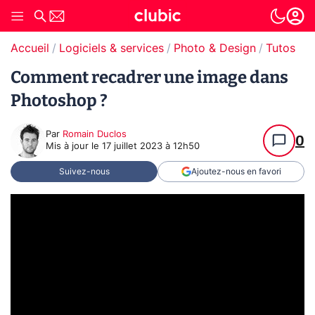
Accueil
Logiciels & services
Photo & Design
Tutos Ph
Comment recadrer une image dans
Photoshop ?
Par
Romain Duclos
0
Mis à jour le
17 juillet 2023 à 12h50
Suivez-nous
Ajoutez-nous en favori