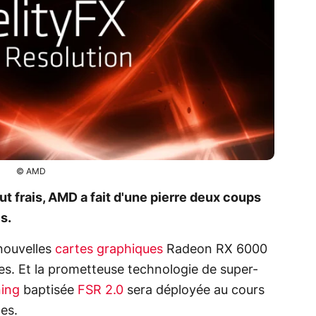
© AMD
 frais, AMD a fait d'une pierre deux coups
s.
 nouvelles
cartes graphiques
Radeon RX 6000
ies. Et la prometteuse technologie de super-
ning
baptisée
FSR 2.0
sera déployée au cours
es.