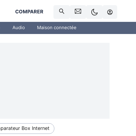
R
COMPARER
o
Audio
Maison connectée
arateur Box Internet