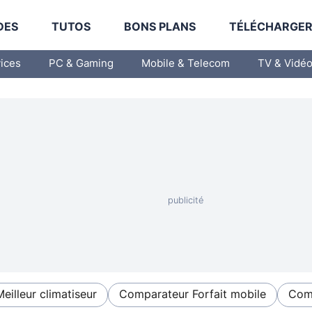
DES
TUTOS
BONS PLANS
TÉLÉCHARGE
vices
PC & Gaming
Mobile & Telecom
TV & Vidé
Meilleur climatiseur
Comparateur Forfait mobile
Comp