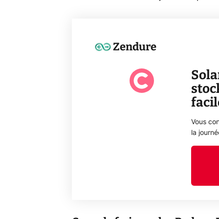
Zendure
Sola
stoc
faci
Vous con
la journ