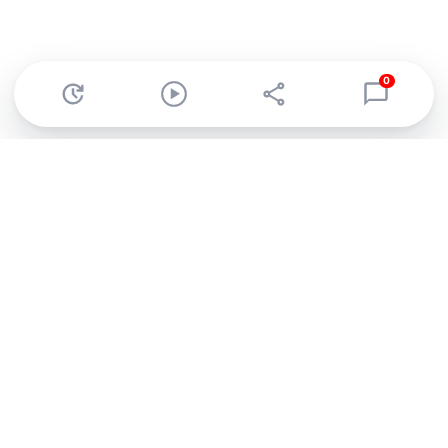
0
Abonnez-vous à notre newsletter !
Recevez un résumé quotidien de l'actu technologique.
S'inscrire
En cliquant sur s'inscrire, j’accepte de recevoir par email des
informations, actualités et offres commerciales de Clubic.
Conformément au RGPD, vous pouvez retirer votre consentement
à tout moment en cliquant sur le lien de désinscription présent
dans chaque email. Pour en savoir plus sur la gestion de vos