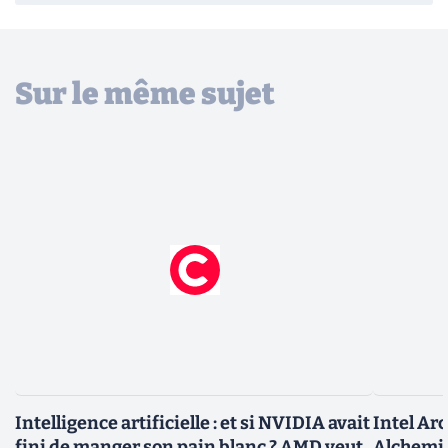
Sur le même sujet
Intelligence artificielle : et si NVIDIA avait
Intel Arc
fini de manger son pain blanc ? AMD veut
Alchemis