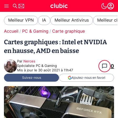
Meilleur VPN
IA
Meilleur Antivirus
Meilleur c
Accueil
PC & Gaming
Carte graphique
Cartes graphiques : Intel et NVIDIA
en hausse, AMD en baisse
Par
Nerces
0
Spécialiste PC & Gaming
Mis à jour le
30 août 2021 à 11h47
Suivez-nous
Ajoutez-nous en favori