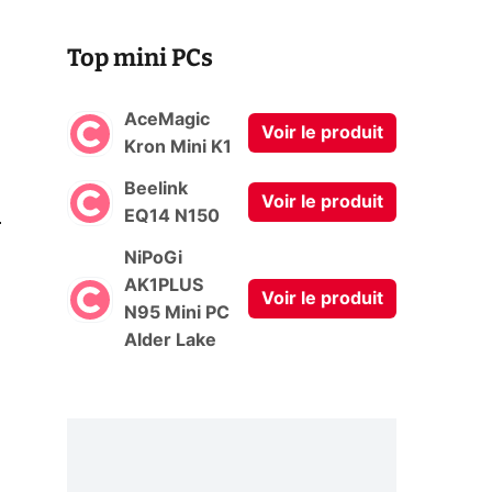
Top mini PCs
AceMagic
Voir le produit
Kron Mini K1
Beelink
Voir le produit
0
EQ14 N150
NiPoGi
AK1PLUS
Voir le produit
N95 Mini PC
Alder Lake