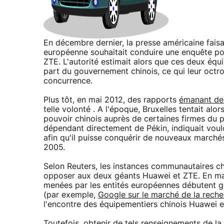
En décembre dernier, la presse américaine faisa
européenne souhaitait conduire une enquête por
ZTE. L'autorité estimait alors que ces deux éq
part du gouvernement chinois, ce qui leur octro
concurrence.
Plus tôt, en mai 2012, des rapports
émanant de
telle volonté . A l'époque, Bruxelles tentait al
pouvoir chinois auprès de certaines firmes du 
dépendant directement de Pékin, indiquait voul
afin qu'il puisse conquérir de nouveaux marchés
2005.
Selon Reuters, les instances communautaires c
opposer aux deux géants Huawei et ZTE. En mat
menées par les entités européennes débutent gé
(par exemple,
Google sur le marché de la reche
l'encontre des équipementiers chinois Huawei 
Toutefois, obtenir de tels renseignements de la