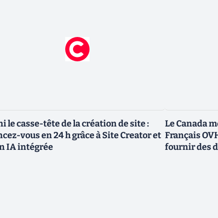
ni le casse-tête de la création de site :
Le Canada me
ncez-vous en 24 h grâce à Site Creator et
Français OVH
n IA intégrée
fournir des 