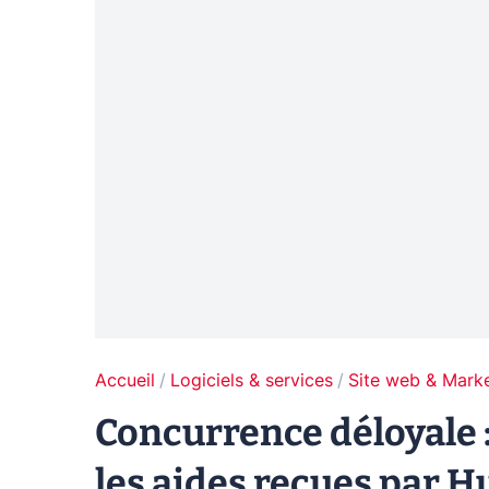
Accueil
Logiciels & services
Site web & Marke
Concurrence déloyale :
les aides reçues par H