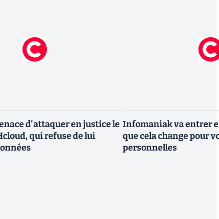
nace d'attaquer en justice le
Infomaniak va entrer en
cloud, qui refuse de lui
que cela change pour v
données
personnelles