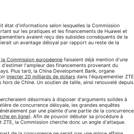
it état d'informations selon lesquelles la Commission
tant sur les pratiques et les financements de Huawei et
uipementiers avaient reçu des subsides conséquents de la
ierait un avantage déloyal par rapport au reste de la
 la Commission européenne
faisaient déjà mention d'une
ors d'estimer l'ampleur des financements provenant du
pays. Plus tard, la China Development Bank, organe
oir
injecter 20 milliards de dollars
dans l'équipementier ZTE
 hors de Chine. Un soutien de taille, ainsi renouvelé depuis
hercheraient désormais à disposer d'arguments solides à
ière de concurrence déloyale, les grandes enquêtes
néralement par une plainte d'une partie de la concurrence
rche en ligne
). Afin de pouvoir débuter sa procédure à
et ZTE, la Commission cherche donc un angle d'attaque.
 part de la concurrence ne serait pas une mince affaire.