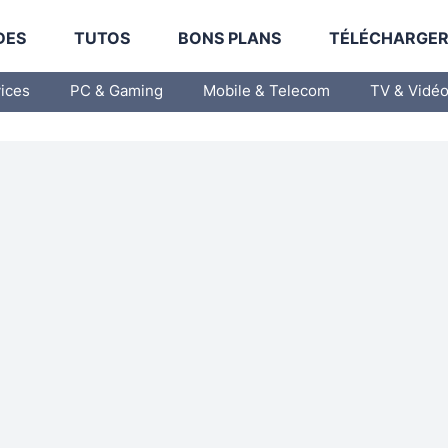
DES
TUTOS
BONS PLANS
TÉLÉCHARGE
vices
PC & Gaming
Mobile & Telecom
TV & Vidé