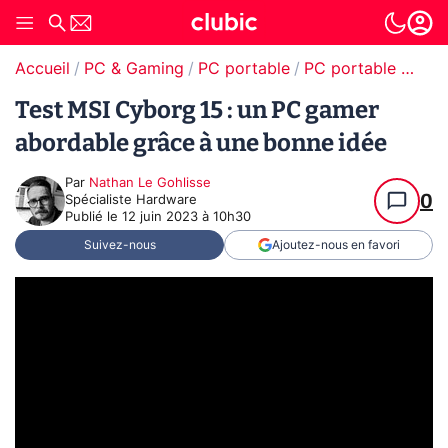
Accueil
PC & Gaming
PC portable
PC portable gamer
Test MSI Cyborg 15 : un PC gamer
abordable grâce à une bonne idée
Par
Nathan Le Gohlisse
0
Spécialiste Hardware
Publié le
12 juin 2023 à 10h30
Suivez-nous
Ajoutez-nous en favori