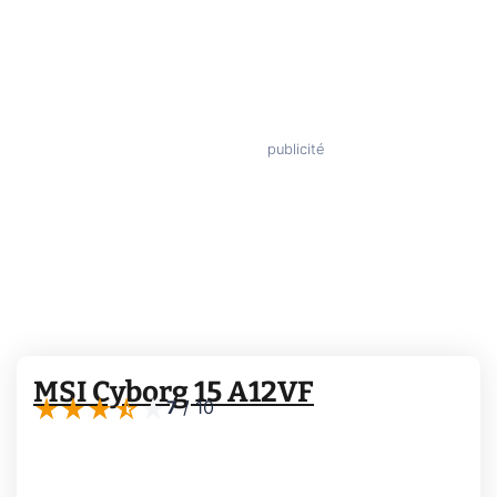
MSI Cyborg 15 A12VF
7
/
10