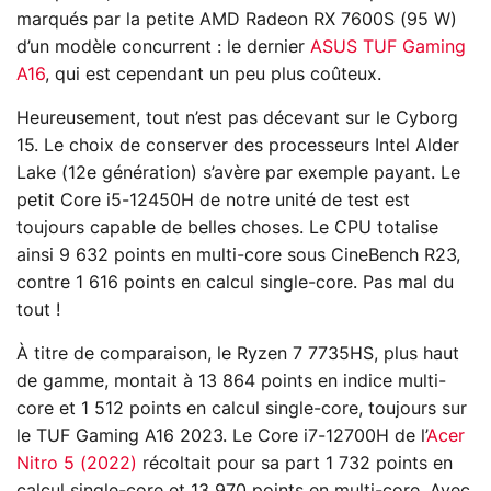
marqués par la petite AMD Radeon RX 7600S (95 W)
d’un modèle concurrent : le dernier
ASUS TUF Gaming
A16
, qui est cependant un peu plus coûteux.
Heureusement, tout n’est pas décevant sur le Cyborg
15. Le choix de conserver des processeurs Intel Alder
Lake (12e génération) s’avère par exemple payant. Le
petit Core i5-12450H de notre unité de test est
toujours capable de belles choses. Le CPU totalise
ainsi 9 632 points en multi-core sous CineBench R23,
contre 1 616 points en calcul single-core. Pas mal du
tout !
À titre de comparaison, le Ryzen 7 7735HS, plus haut
de gamme, montait à 13 864 points en indice multi-
core et 1 512 points en calcul single-core, toujours sur
le TUF Gaming A16 2023. Le Core i7-12700H de l’
Acer
Nitro 5 (2022)
récoltait pour sa part 1 732 points en
calcul single-core et 13 970 points en multi-core. Avec