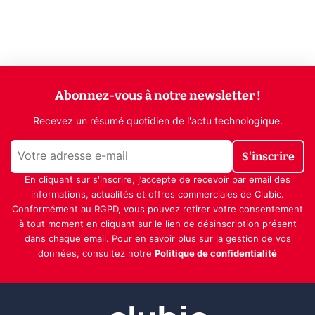
Abonnez-vous à notre newsletter !
Recevez un résumé quotidien de l'actu technologique.
S'inscrire
En cliquant sur s'inscrire, j’accepte de recevoir par email des
informations, actualités et offres commerciales de Clubic.
Conformément au RGPD, vous pouvez retirer votre consentement
à tout moment en cliquant sur le lien de désinscription présent
dans chaque email. Pour en savoir plus sur la gestion de vos
données, consultez notre
Politique de confidentialité