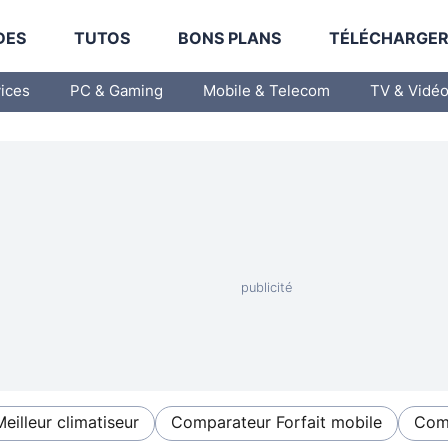
DES
TUTOS
BONS PLANS
TÉLÉCHARGE
vices
PC & Gaming
Mobile & Telecom
TV & Vidé
Meilleur climatiseur
Comparateur Forfait mobile
Comp