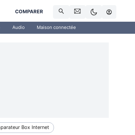
R
COMPARER
o
Audio
Maison connectée
arateur Box Internet