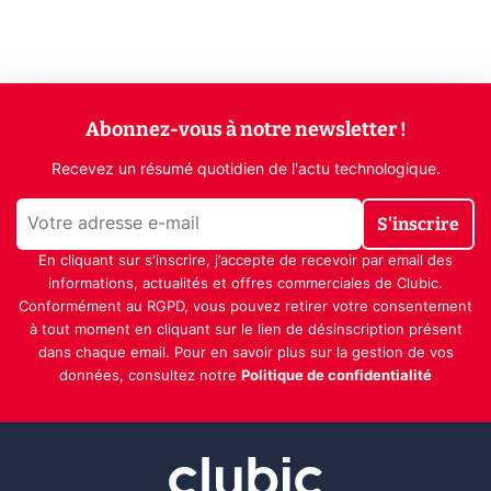
Abonnez-vous à notre newsletter !
Recevez un résumé quotidien de l'actu technologique.
S'inscrire
En cliquant sur s'inscrire, j’accepte de recevoir par email des
informations, actualités et offres commerciales de Clubic.
Conformément au RGPD, vous pouvez retirer votre consentement
à tout moment en cliquant sur le lien de désinscription présent
dans chaque email. Pour en savoir plus sur la gestion de vos
données, consultez notre
Politique de confidentialité