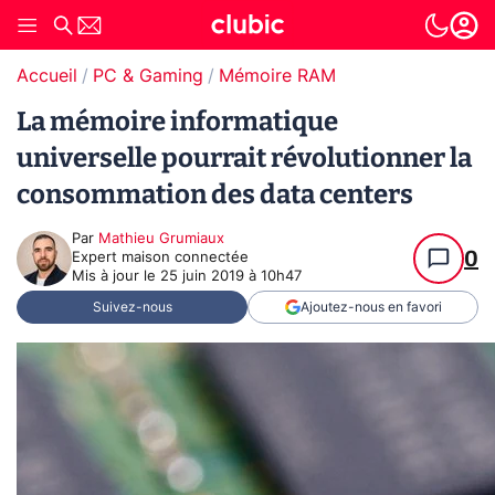
Accueil
PC & Gaming
Mémoire RAM
La mémoire informatique
universelle pourrait révolutionner la
consommation des data centers
Par
Mathieu Grumiaux
0
Expert maison connectée
Mis à jour le
25 juin 2019 à 10h47
Suivez-nous
Ajoutez-nous en favori