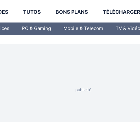
DES
TUTOS
BONS PLANS
TÉLÉCHARGE
vices
PC & Gaming
Mobile & Telecom
TV & Vidé