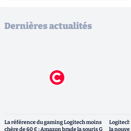
Dernières actualités
La référence du gaming Logitech moins
Logitech 
chère de 60 € : Amazon brade la souris G
la nouve