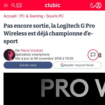
Accueil
PC & Gaming
Souris PC
Pas encore sortie, la Logitech G Pro
Wireless est déjà championne d’e-
sport
Par
Pierre Crochart
0
Spécialiste smartphone
Mis à jour le
09 novembre 2018 à 11h35
Suivez-nous
Ajoutez-nous en favori