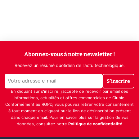
Abonnez-vous à notre newsletter !
Recevez un résumé quotidien de l'actu technologique.
S'inscrire
En cliquant sur s'inscrire, j’accepte de recevoir par email des
informations, actualités et offres commerciales de Clubic.
Conformément au RGPD, vous pouvez retirer votre consentement
à tout moment en cliquant sur le lien de désinscription présent
dans chaque email. Pour en savoir plus sur la gestion de vos
données, consultez notre
Politique de confidentialité