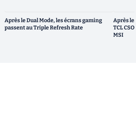
Après le Dual Mode, les écrans gaming
Après le
passent au Triple Refresh Rate
TCL CSOT
MSI