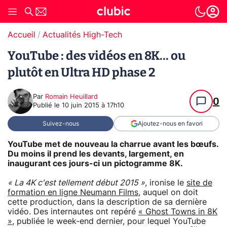
Accueil
Actualités High-Tech
YouTube : des vidéos en 8K... ou
plutôt en Ultra HD phase 2
Par
Romain Heuillard
0
Publié le
10 juin 2015 à 17h10
Suivez-nous
Ajoutez-nous en favori
YouTube met de nouveau la charrue avant les bœufs.
Du moins il prend les devants, largement, en
inaugurant ces jours-ci un pictogramme 8K.
« La 4K c'est tellement début 2015 »
, ironise le
site de
formation en ligne Neumann Films
, auquel on doit
cette production, dans la description de sa dernière
vidéo. Des internautes ont repéré
« Ghost Towns in 8K
»
, publiée le week-end dernier, pour lequel YouTube