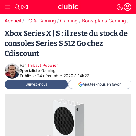
Accueil
PC & Gaming
Gaming
Bons plans Gaming
Bo
Xbox Series X | S : il reste du stock de
consoles Series S 512 Go chez
Cdiscount
Par
Thibaut Popelier
Spécialiste Gaming
Publié le
24 décembre 2020 à 14h27
Suivez-nous
Ajoutez-nous en favori