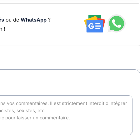
és
ou de
WhatsApp
?
h !