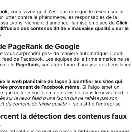
ook
, vous savez qu'il n'est pas rare que le réseau social
ur lutter contre le phénomène, les responsables de la
essa Lyons, viennent
d'annoncer
la mise en place de
Click-
diffusion des contenus dit de « mauvaise qualité » sur le
.
 de PageRank de Google
ne vous surprendra pas- de manière automatique. L'outil
ws feed de Facebook. Les équipes de la firme américaine se
 avec le
PageRank
, son algorithme d'analyse des liens lancé
 le web planétaire de façon à identifier les sites qui
ionnée provenant de Facebook même
. Si l'algo émet un
e que celle-ci soit bien moins visible dans le news feed.
«
ès sur le news feed d'une façon qui ne reflète pas son
uit du contenu de faible qualité »
, se justifie l'entreprise.
rcent la détection des contenus faux
s
rès attentif sur ce qu'il se passe
à l'intérieur des groupes
,