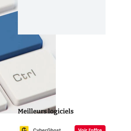
Meilleurs logiciels
CyberGhost
Voir l'offre