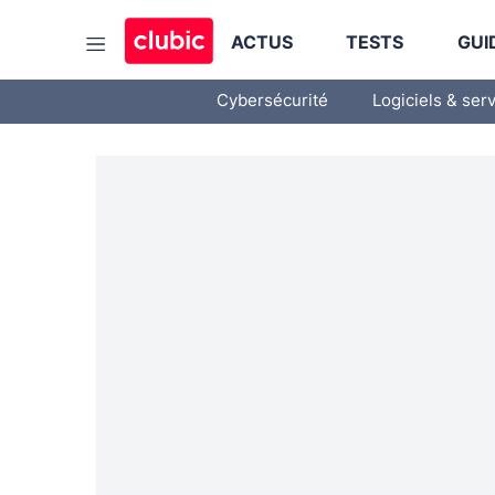
ACTUS
TESTS
GUI
Cybersécurité
Logiciels & ser