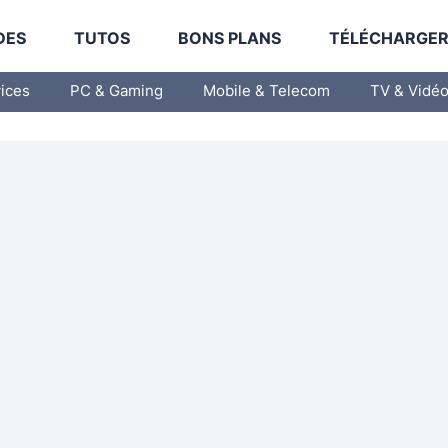
DES
TUTOS
BONS PLANS
TÉLÉCHARGE
vices
PC & Gaming
Mobile & Telecom
TV & Vidé