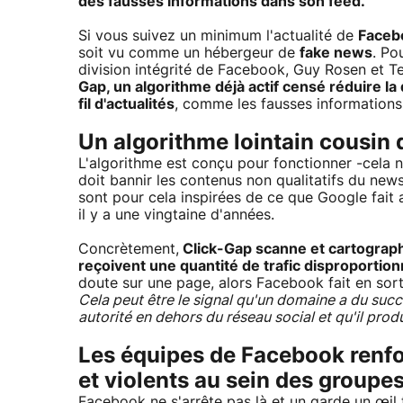
des fausses informations dans son feed.
Si vous suivez un minimum l'actualité de
Faceb
soit vu comme un hébergeur de
fake news
. Po
division intégrité de Facebook, Guy Rosen et T
Gap, un algorithme déjà actif censé réduire la 
fil d'actualités
, comme les fausses informations
Un algorithme lointain cousin
L'algorithme est conçu pour fonctionner -cela 
doit bannir les contenus non qualitatifs du ne
sont pour cela inspirées de ce que Google fait
il y a une vingtaine d'années.
Concrètement,
Click-Gap scanne et cartographie
reçoivent une quantité de trafic disproport
doute sur une page, alors Facebook fait en sort
Cela peut être le signal qu'un domaine a du succ
autorité en dehors du réseau social et qu'il prod
Les équipes de Facebook renfo
et violents au sein des groupe
Facebook ne s'arrête pas là et un garde un œil t