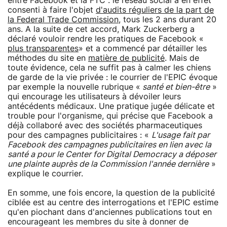
entre Facebook et la FTC : le réseau social a en effet
consenti à faire l'objet
d'audits réguliers de la part de
la Federal Trade Commission
, tous les 2 ans durant 20
ans. A la suite de cet accord, Mark Zuckerberg a
déclaré vouloir rendre les pratiques de Facebook «
plus transparentes
» et a commencé par détailler les
méthodes du site en
matière de publicité
. Mais de
toute évidence, cela ne suffit pas à calmer les chiens
de garde de la vie privée : le courrier de l'EPIC évoque
par exemple la nouvelle rubrique «
santé et bien-être
»
qui encourage les utilisateurs à dévoiler leurs
antécédents médicaux. Une pratique jugée délicate et
trouble pour l'organisme, qui précise que Facebook a
déjà collaboré avec des sociétés pharmaceutiques
pour des campagnes publicitaires : «
L'usage fait par
Facebook des campagnes publicitaires en lien avec la
santé a pour le Center for Digital Democracy a déposer
une plainte auprès de la Commission l'année dernière
»
explique le courrier.
En somme, une fois encore, la question de la publicité
ciblée est au centre des interrogations et l'EPIC estime
qu'en piochant dans d'anciennes publications tout en
encourageant les membres du site à donner de