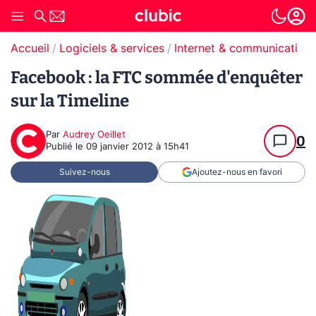
Accueil
Logiciels & services
Internet & communication
Facebook : la FTC sommée d'enquêter
sur la Timeline
Par
Audrey Oeillet
0
Publié le
09 janvier 2012 à 15h41
Suivez-nous
Ajoutez-nous en favori