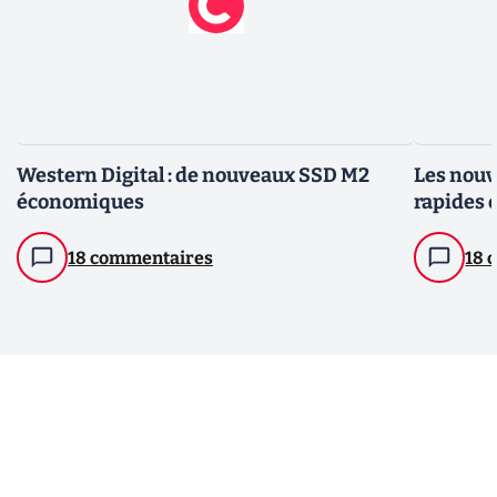
Western Digital : de nouveaux SSD M2
Les nouv
économiques
rapides 
18 commentaires
18 