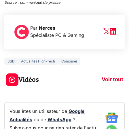
Source : communiqué de presse
Par
Nerces
Spécialiste PC & Gaming
SSD
Actualités High-Tech
Comparer
3 écrans en 1 pour
5 générations
319€ ? Voici L'AOC
jeux dans la
Vidéos
CQ32G4ZA !
prochaine Xbo
Voir tout
Vous êtes un utilisateur de
Google
Actualités
ou de
WhatsApp
?
Suivez-nous pour ne rien rater de l'actu