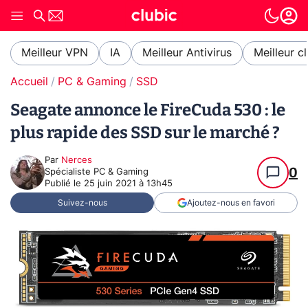
Meilleur VPN
IA
Meilleur Antivirus
Meilleur c
Accueil
PC & Gaming
SSD
Seagate annonce le FireCuda 530 : le
plus rapide des SSD sur le marché ?
Par
Nerces
0
Spécialiste PC & Gaming
Publié le
25 juin 2021 à 13h45
Suivez-nous
Ajoutez-nous en favori