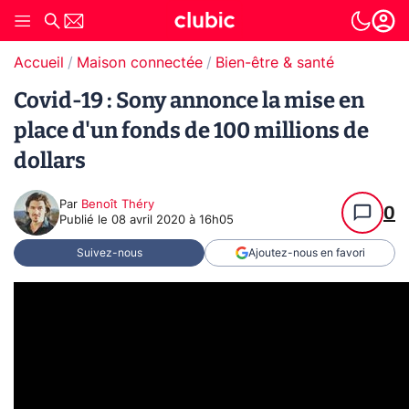
Accueil
Maison connectée
Bien-être & santé
Covid-19 : Sony annonce la mise en
place d'un fonds de 100 millions de
dollars
Par
Benoît Théry
0
Publié le
08 avril 2020 à 16h05
Suivez-nous
Ajoutez-nous en favori