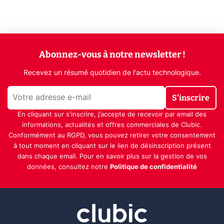
Abonnez-vous à notre newsletter !
Recevez un résumé quotidien de l'actu technologique.
S'inscrire
En cliquant sur s'inscrire, j’accepte de recevoir par email des
informations, actualités et offres commerciales de Clubic.
Conformément au RGPD, vous pouvez retirer votre consentement
à tout moment en cliquant sur le lien de désinscription présent
dans chaque email. Pour en savoir plus sur la gestion de vos
données, consultez notre
Politique de confidentialité