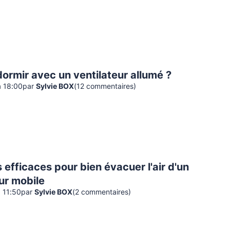
ormir avec un ventilateur allumé ?
à 18:00
par
Sylvie BOX
(
12
commentaire
s
)
 efficaces pour bien évacuer l'air d'un
ur mobile
à 11:50
par
Sylvie BOX
(
2
commentaire
s
)