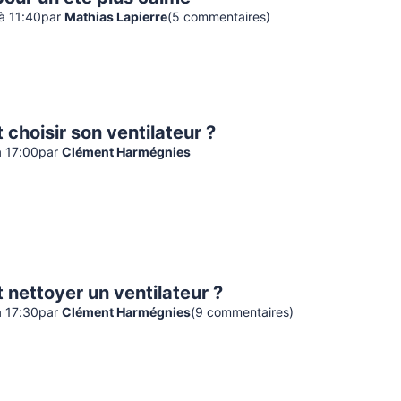
 à 11:40
par
Mathias Lapierre
(
5
commentaire
s
)
hoisir son ventilateur ?
à 17:00
par
Clément Harmégnies
nettoyer un ventilateur ?
à 17:30
par
Clément Harmégnies
(
9
commentaire
s
)