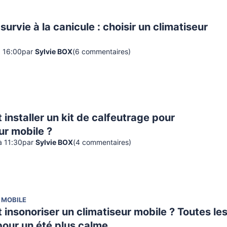
survie à la canicule : choisir un climatiseur
à 16:00
par
Sylvie BOX
(
6
commentaire
s
)
nstaller un kit de calfeutrage pour
ur mobile ?
à 11:30
par
Sylvie BOX
(
4
commentaire
s
)
 MOBILE
nsonoriser un climatiseur mobile ? Toutes le
pour un été plus calme