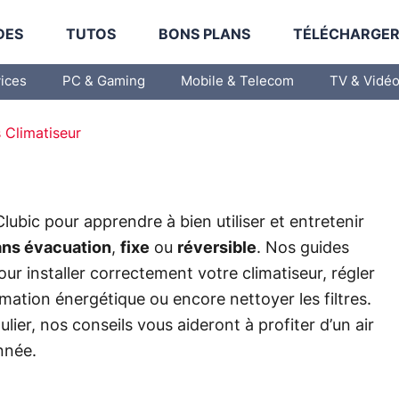
DES
TUTOS
BONS PLANS
TÉLÉCHARGE
vices
PC & Gaming
Mobile & Telecom
TV & Vidé
 Climatiseur
lubic pour apprendre à bien utiliser et entretenir
ans évacuation
,
fixe
ou
réversible
. Nos guides
 installer correctement votre climatiseur, régler
mation énergétique ou encore nettoyer les filtres.
lier, nos conseils vous aideront à profiter d’un air
nnée.