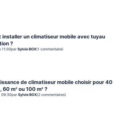
nstaller un climatiseur mobile avec tuyau
tion ?
à 11:00
par
Sylvie BOX
(
1
commentaire
)
issance de climatiseur mobile choisir pour 40
, 60 m² ou 100 m² ?
à 09:30
par
Sylvie BOX
(
2
commentaire
s
)