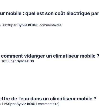
ur mobile : quel est son coût électrique par
à 09:30
par
Sylvie BOX
(
8
commentaire
s
)
 comment vidanger un climatiseur mobile ?
à 10:30
par
Sylvie BOX
ettre de l’eau dans un climatiseur mobile ?
à 11:50
par
Sylvie BOX
(
1
commentaire
)