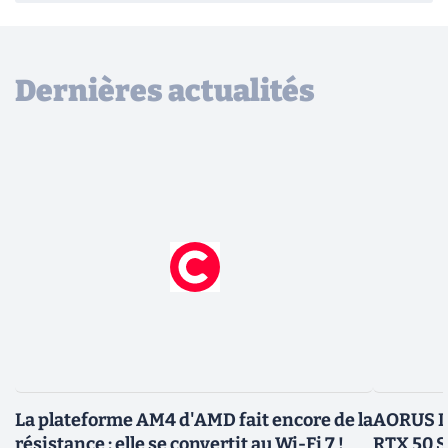
Dernières actualités
La plateforme AM4 d'AMD fait encore de la
AORUS In
résistance : elle se convertit au Wi-Fi 7 !
RTX 50 S