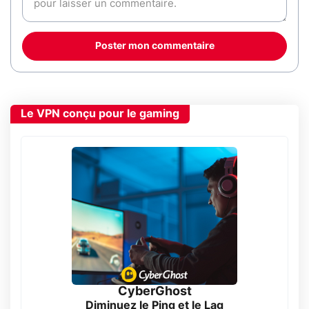
Poster mon commentaire
Le VPN conçu pour le gaming
CyberGhost
Diminuez le Ping et le Lag