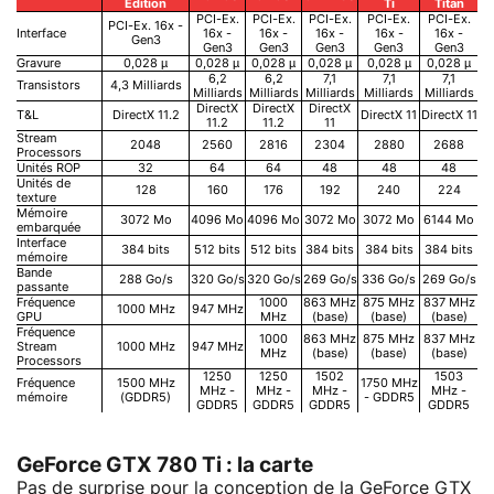
Edition
Ti
Titan
PCI-Ex.
PCI-Ex.
PCI-Ex.
PCI-Ex.
PCI-Ex.
PCI-Ex. 16x -
Interface
16x -
16x -
16x -
16x -
16x -
Gen3
Gen3
Gen3
Gen3
Gen3
Gen3
Gravure
0,028 µ
0,028 µ
0,028 µ
0,028 µ
0,028 µ
0,028 µ
6,2
6,2
7,1
7,1
7,1
Transistors
4,3 Milliards
Milliards
Milliards
Milliards
Milliards
Milliards
DirectX
DirectX
DirectX
T&L
DirectX 11.2
DirectX 11
DirectX 11
11.2
11.2
11
Stream
2048
2560
2816
2304
2880
2688
Processors
Unités ROP
32
64
64
48
48
48
Unités de
128
160
176
192
240
224
texture
Mémoire
3072 Mo
4096 Mo
4096 Mo
3072 Mo
3072 Mo
6144 Mo
embarquée
Interface
384 bits
512 bits
512 bits
384 bits
384 bits
384 bits
mémoire
Bande
288 Go/s
320 Go/s
320 Go/s
269 Go/s
336 Go/s
269 Go/s
passante
Fréquence
1000
863 MHz
875 MHz
837 MHz
1000 MHz
947 MHz
GPU
MHz
(base)
(base)
(base)
Fréquence
1000
863 MHz
875 MHz
837 MHz
Stream
1000 MHz
947 MHz
MHz
(base)
(base)
(base)
Processors
1250
1250
1502
1503
Fréquence
1500 MHz
1750 MHz
MHz -
MHz -
MHz -
MHz -
mémoire
(GDDR5)
- GDDR5
GDDR5
GDDR5
GDDR5
GDDR5
GeForce GTX 780 Ti : la carte
Pas de surprise pour la conception de la GeForce GTX