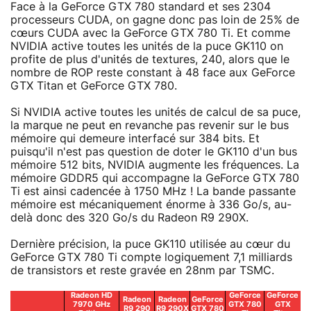
Face à la GeForce GTX 780 standard et ses 2304
processeurs CUDA, on gagne donc pas loin de 25% de
cœurs CUDA avec la GeForce GTX 780 Ti. Et comme
NVIDIA active toutes les unités de la puce GK110 on
profite de plus d'unités de textures, 240, alors que le
nombre de ROP reste constant à 48 face aux GeForce
GTX Titan et GeForce GTX 780.
Si NVIDIA active toutes les unités de calcul de sa puce,
la marque ne peut en revanche pas revenir sur le bus
mémoire qui demeure interfacé sur 384 bits. Et
puisqu'il n'est pas question de doter le GK110 d'un bus
mémoire 512 bits, NVIDIA augmente les fréquences. La
mémoire GDDR5 qui accompagne la GeForce GTX 780
Ti est ainsi cadencée à 1750 MHz ! La bande passante
mémoire est mécaniquement énorme à 336 Go/s, au-
delà donc des 320 Go/s du Radeon R9 290X.
Dernière précision, la puce GK110 utilisée au cœur du
GeForce GTX 780 Ti compte logiquement 7,1 milliards
de transistors et reste gravée en 28nm par TSMC.
Radeon HD
GeForce
GeForce
Radeon
Radeon
GeForce
7970 GHz
GTX 780
GTX
R9 290
R9 290X
GTX 780