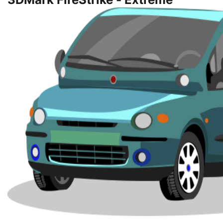
3DMark FireStrike - Extreme