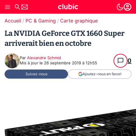
Accueil
PC & Gaming
Carte graphique
La NVIDIA GeForce GTX 1660 Super
arriverait bien en octobre
Par
Alexandre Schmid
0
Mis à jour le
26 septembre 2019 à 12h55
Suivez-nous
Ajoutez-nous en favori