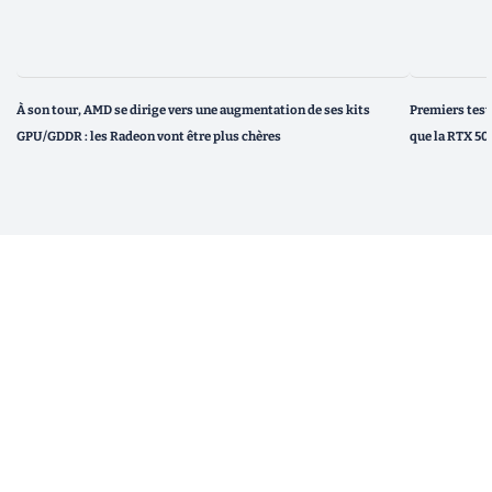
À son tour, AMD se dirige vers une augmentation de ses kits
Premiers test
GPU/GDDR : les Radeon vont être plus chères
que la RTX 50