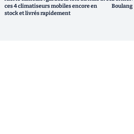
ces 4 climatiseurs mobiles encore en
Boulange
stock et livrés rapidement