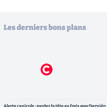
Les derniers bons plans
Alerte canicule : gardez la tête au frais avec
Dernière 