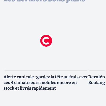
Alerte canicule : gardez la tête au frais avec
Dernière 
ces 4 climatiseurs mobiles encore en
Boulange
stock et livrés rapidement