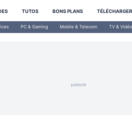
DES
TUTOS
BONS PLANS
TÉLÉCHARGE
vices
PC & Gaming
Mobile & Telecom
TV & Vidé