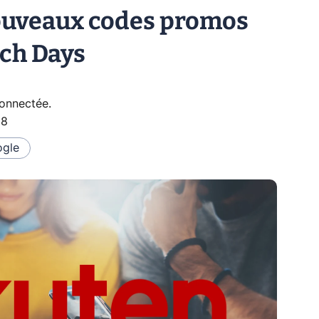
ouveaux codes promos
nch Days
connectée
.
38
gle