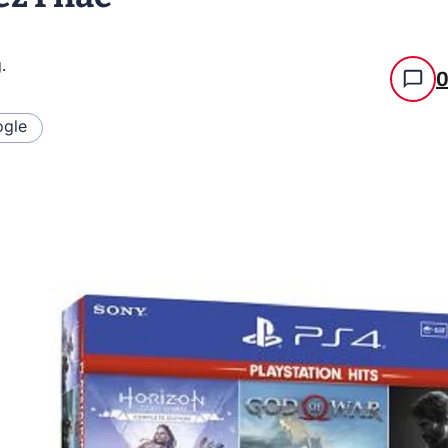
g
.
gle