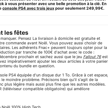
k à vous présenter avec une belle promotion à la clé. En
ne
console PS4 avec trois jeux
pour seulement 249,99€.
t les fêtes
 manquer. Pensez La livraison à domicile est gratuite et
votre commande avant Noël. Vous pouvez aussi choisir de
ntaires. Les adhérents Fnac+ peuvent toujours opter pour la
réduction par tranche de 100€ d'achat avec le code :
décembre prochain et sachez aussi que le jeu
Fallout 76
est
evez impérativement ajouter les deux articles à votre panier
ontenu du bundle en question.
nsole PS4 équipée d'un disque dur 1 To. Grâce à cet espace
e moindre problème. Précisons bien qu'il s'agit de la
nc plus légère mais aussi plus fine que les autres modèles.
R (téléviseur compatible obligatoire) qui améliore
n Noël 100% High Tech