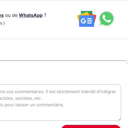
és
ou de
WhatsApp
?
h !