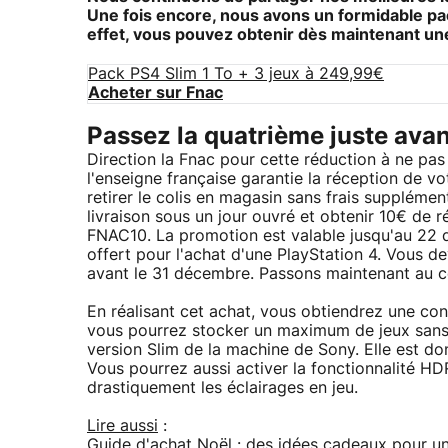
Une fois encore, nous avons un formidable pac
effet, vous pouvez obtenir dès maintenant u
Pack PS4 Slim 1 To + 3 jeux à 249,99€
Acheter sur Fnac
Passez la quatrième juste avan
Direction la Fnac pour cette réduction à ne pas
l'enseigne française garantie la réception de 
retirer le colis en magasin sans frais suppléme
livraison sous un jour ouvré et obtenir 10€ de 
FNAC10. La promotion est valable jusqu'au 22 
offert pour l'achat d'une PlayStation 4. Vous d
avant le 31 décembre. Passons maintenant au c
En réalisant cet achat, vous obtiendrez une co
vous pourrez stocker un maximum de jeux sans l
version Slim de la machine de Sony. Elle est do
Vous pourrez aussi activer la fonctionnalité HD
drastiquement les éclairages en jeu.
Lire aussi
:
Guide d'achat Noël : des idées cadeaux pour u