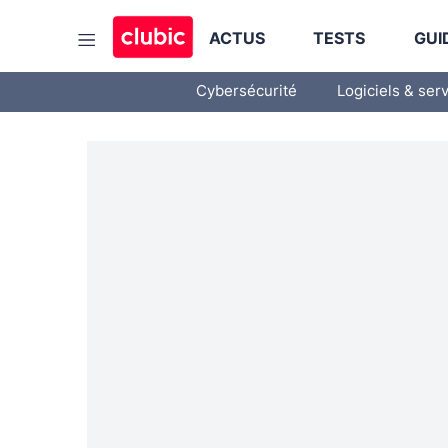
ACTUS
TESTS
GUI
Cybersécurité
Logiciels & ser