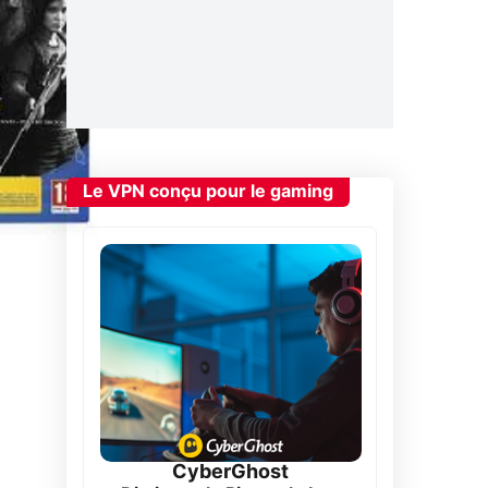
Le VPN conçu pour le gaming
CyberGhost