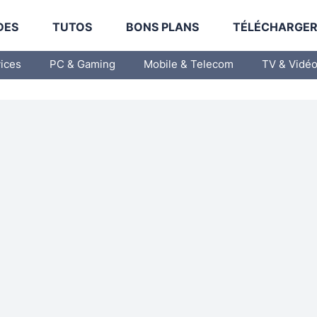
DES
TUTOS
BONS PLANS
TÉLÉCHARGE
vices
PC & Gaming
Mobile & Telecom
TV & Vidé