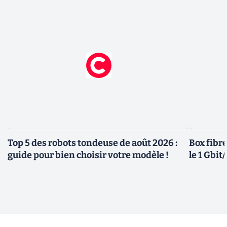
Top 5 des robots tondeuse de août 2026 :
Box fibre
guide pour bien choisir votre modèle !
le 1 Gbi