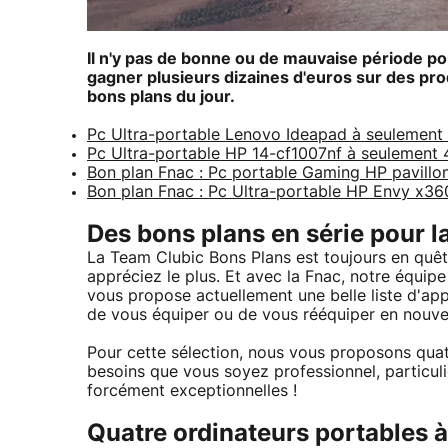
Il n'y pas de bonne ou de mauvaise période po
gagner plusieurs dizaines d'euros sur des prod
bons plans du jour.
Pc Ultra-portable Lenovo Ideapad à seulement 
Pc Ultra-portable HP 14-cf1007nf à seulement 
Bon plan Fnac : Pc portable Gaming HP pavill
Bon plan Fnac : Pc Ultra-portable HP Envy x36
Des bons plans en série pour l
La Team Clubic Bons Plans est toujours en quêt
appréciez le plus. Et avec la Fnac, notre équipe 
vous propose actuellement une belle liste d'ap
de vous équiper ou de vous rééquiper en nouvel
Pour cette sélection, nous vous proposons quat
besoins que vous soyez professionnel, particu
forcément exceptionnelles !
Quatre ordinateurs portables à 