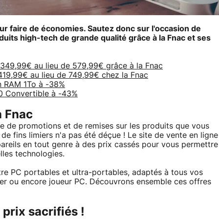
ur faire de économies. Sautez donc sur l'occasion de
uits high-tech de grande qualité grâce à la Fnac et ses
349,99€ au lieu de 579,99€ grâce à la Fnac
419,99€ au lieu de 749,99€ chez la Fnac
on RAM 1To à -38%
0 Convertible à -43%
a Fnac
e de promotions et de remises sur les produits que vous
de fins limiers n'a pas été déçue ! Le site de vente en ligne
pareils en tout genre à des prix cassés pour vous permettre
les technologies.
re PC portables et ultra-portables, adaptés à tous vos
lier ou encore joueur PC. Découvrons ensemble ces offres
prix sacrifiés !