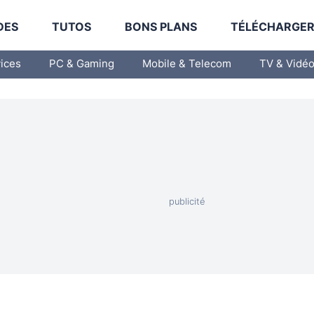
DES
TUTOS
BONS PLANS
TÉLÉCHARGE
vices
PC & Gaming
Mobile & Telecom
TV & Vidé