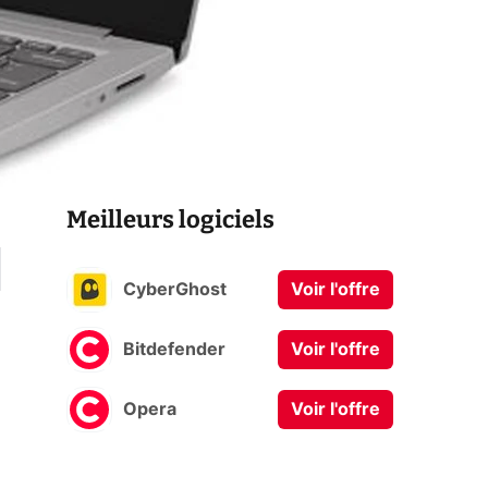
Meilleurs logiciels
CyberGhost
Voir l'offre
Bitdefender
Voir l'offre
Opera
Voir l'offre