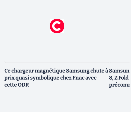
Ce chargeur magnétique Samsung chute à
Samsung 
prix quasi symbolique chez Fnac avec
8, Z Fold 
cette ODR
précomm