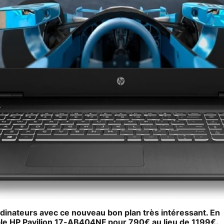
ordinateurs avec ce nouveau bon plan très intéressant. En
le HP Pavilion 17-AB404NF
pour 790€ au lieu de 1199€.