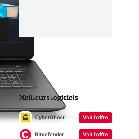
Meilleurs logiciels
CyberGhost
Voir l'offre
Bitdefender
Voir l'offre