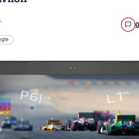
g
.
gle