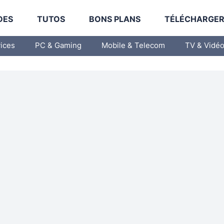
DES
TUTOS
BONS PLANS
TÉLÉCHARGE
vices
PC & Gaming
Mobile & Telecom
TV & Vidé