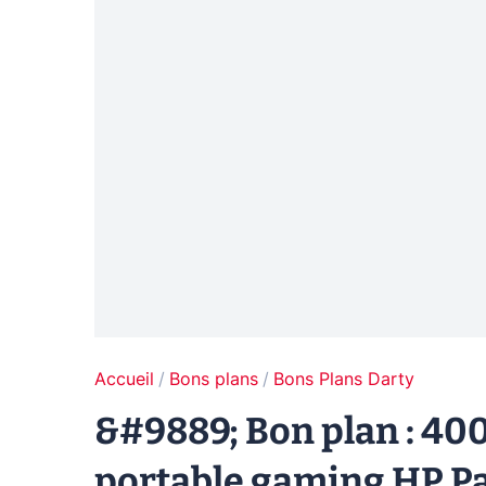
Accueil
Bons plans
Bons Plans Darty
&#9889; Bon plan : 40
portable gaming HP P