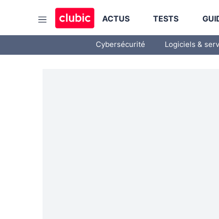
ACTUS
TESTS
GUI
Cybersécurité
Logiciels & ser