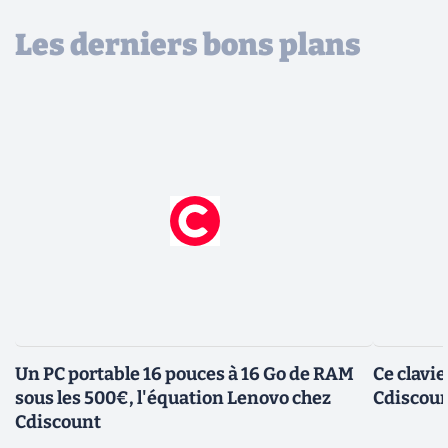
Les derniers bons plans
Un PC portable 16 pouces à 16 Go de RAM
Ce clavi
sous les 500€, l'équation Lenovo chez
Cdiscount
Cdiscount